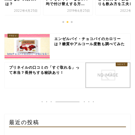
いとは？
均で付け替えする方...
りも飲み方を工夫し
2022年4月25日
2019年6月25日
2022年5
エンゼルパイ・チョコパイのカロリー
は？糖質やアルコール度数も調べてみた
プリネイルの口コミの「すぐ取れる」っ
て本当？長持ちする秘訣あり！
最近の投稿