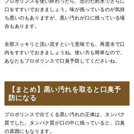
プロポリンスを使い終わったら、念のため水でさらに
口をすすいでおきましょう。味が残っているのが気持
ち悪いのもありますが、黒い汚れが口に残っている場
合もあります。
全部スッキリと洗い流すという意味でも、再度水で口
内をすすいでおきましょうね。使い方も簡単なので、
あなたもプロポリンスで口臭予防してくださいね。
【まとめ】黒い汚れを取ると口臭予
防になる
プロポリンスで出てくる黒い汚れの正体は、タンパク
質でした。タンパク質が口の中に残っていると、口臭
の原因にもなります。