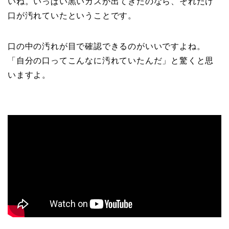
いね。いっぱい黒いカスが出てきたのなら、それだけ
口が汚れていたということです。
口の中の汚れが目で確認できるのがいいですよね。
「自分の口ってこんなに汚れていたんだ」と驚くと思
いますよ。