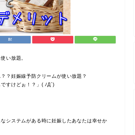
ム使い放題。
れ？？妊娠線予防クリームが使い放題？
けどぉ！？」( ﾉД`)
んなシステムがある時に妊娠したあなたは幸せか