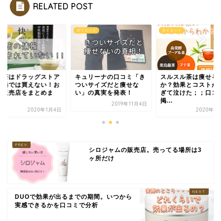
RELATED POST
エット
ダイエット
ダイエット
糖茶はドラッグストア
キュリーナの口コミ「き
スルスル茶は痩せる
薬局では買えない！お
ついサイズだと痩せな
か？効果とコストが
な販売店をまとめま
い」の真実を発表！
ぎて泣けた；；口コ
.
掲...
2019年11月4日
2020年1月4日
2020年1
シロジャムの販売店。売ってる場所は3
ヶ所だけ
DUOで効果が出るまでの期間。いつから
実感できるかを口コミで分析