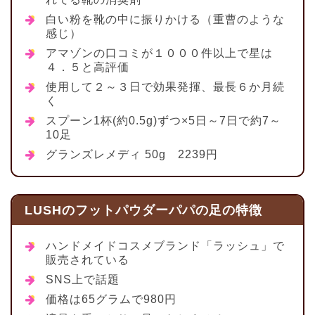
白い粉を靴の中に振りかける（重曹のような
感じ）
アマゾンの口コミが１０００件以上で星は
４．５と高評価
使用して２～３日で効果発揮、最長６か月続
く
スプーン1杯(約0.5g)ずつ×5日～7日で約7～
10足
グランズレメディ 50g 2239円
LUSHのフットパウダーパパの足の特徴
ハンドメイドコスメブランド「ラッシュ」で
販売されている
SNS上で話題
価格は65グラムで980円