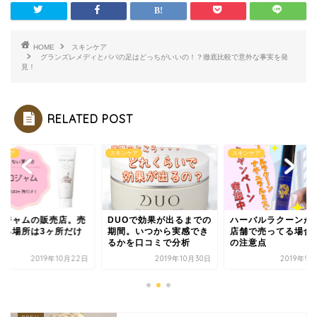
HOME
スキンケア
グランズレメディとパパの足はどっちがいいの！？徹底比較で意外な事実を発
見！
RELATED POST
ンケア
スキンケア
スキンケア
ロジャムの販売店。売
DUOで効果が出るまでの
ハーバルラクーンが
てる場所は3ヶ所だけ
期間。いつから実感でき
店舗で売ってる場合
るかを口コミで分析
の注意点
2019年10月22日
2019年10月30日
2019年9