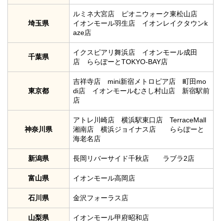
ルミネ大宮店 ピオニウォーク東松山店
埼玉県
イオンモール羽生店 イオンレイクタウンk
aze店
イクスピアリ舞浜店 イオンモール成田
千葉県
店 ららぽーとTOKYO-BAY店
吉祥寺店 mini新宿メトロピア店 町田mo
東京都
di店 イオンモールむさし村山店 新宿駅前
店
アトレ川崎店 横浜駅東口店 TerraceMall
神奈川県
湘南店 横浜ジョイナス店 ららぽーと
海老名店
新潟県
長岡リバーサイド千秋店 ラブラ2店
富山県
イオンモール高岡店
石川県
金沢フォーラス店
山梨県
イオンモール甲府昭和店